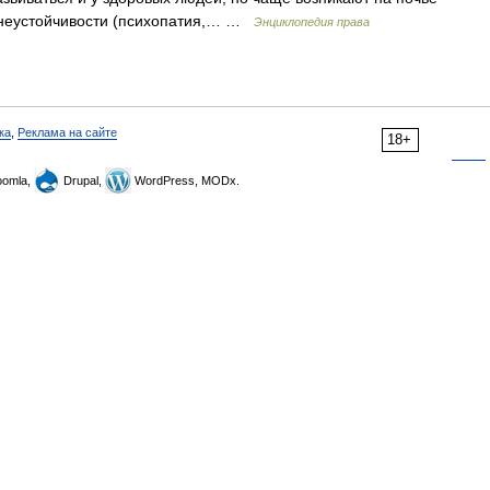
 неустойчивости (психопатия,… …
Энциклопедия права
ка
,
Реклама на сайте
18+
omla,
Drupal,
WordPress, MODx.