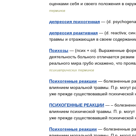
оценками себя и своего положения в ок
терминов
депрессия психогенная
— (d. psychogen
депрессия реактивная
— (d. reactiva; си
травмы и отражающая в своем содержа
Психозы
— (псих + оз). Выраженные форм
деятельность больного отличается резким
реального мира грубо искажено, что про
психиатрических терминов
Психогенные реакции
— болезненные рас
влиянием моральной травмы. П.р. могут ра
уже прежде существовавшей психической
ПСИХОГЕННЫЕ РЕАКЦИИ
— – болезненн
влиянием психической травмы. П. р. могут
уже прежде существовавшей психической
Психогенные реакции
— болезненные рас
влиянием моральной травмы. П.р. могут ра