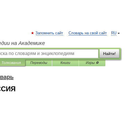
Запомнить сайт
Словарь на свой сайт
RU
едии на Академике
Найти!
Толкования
Переводы
Книги
Игры ⚽
оварь
ССИЯ