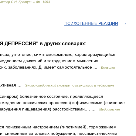
дактор
С
.
Н
.
Братусь
и
др
.
.
1953
.
ПСИХОГЕННЫЕ РЕАКЦИИ
Я ДЕПРЕССИЯ" в других словарях:
, псих, угнетение, симптомокомплекс, характеризующийся
амедлением движений и затруднением мышления.
псих, заболеваниях, Д. имеет самостоятельное …
Большая
активная …
Энциклопедический словарь по психологии и педагогике
 синдром) болезненное состояние, проявляющееся
замедление психических процессов) и физическими (снижение
, нарушения пищеварения) расстройствами.… …
Медицинская
я пониженным настроением (гипотимией), торможением
ти, снижением витальных побуждений, пессимистическими