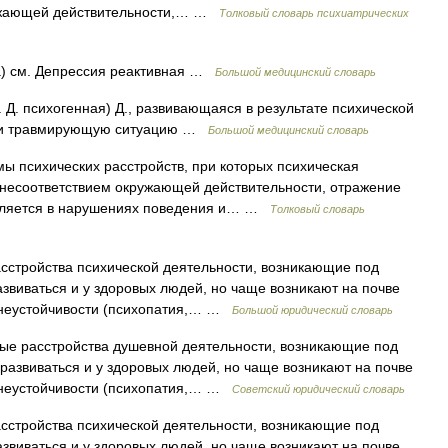
ружающей действительности,… …
Толковый словарь психиатрических
a) см. Депрессия реактивная …
Большой медицинский словарь
н. Д. психогенная) Д., развивающаяся в результате психической
нии травмирующую ситуацию …
Большой медицинский словарь
ы психических расстройств, при которых психическая
 несоответствием окружающей действительности, отражение
является в нарушениях поведения и… …
Толковый словарь
стройства психической деятельности, возникающие под
звиваться и у здоровых людей, но чаще возникают на почве
 неустойчивости (психопатия,… …
Большой юридический словарь
ые расстройства душевной деятельности, возникающие под
 развиваться и у здоровых людей, но чаще возникают на почве
 неустойчивости (психопатия,… …
Советский юридический словарь
стройства психической деятельности, возникающие под
звиваться и у здоровых людей, но чаще возникают на почве