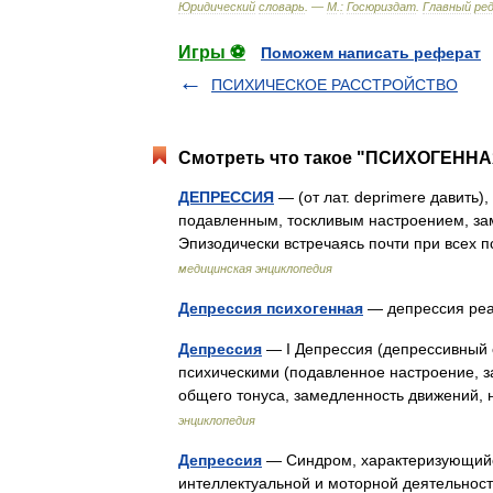
Юридический
словарь
. —
М
.
:
Госюриздат
.
Главный
ре
Игры ⚽
Поможем написать реферат
ПСИХИЧЕСКОЕ РАССТРОЙСТВО
Смотреть что такое "ПСИХОГЕННА
ДЕПРЕССИЯ
— (от лат. deprimere давить)
подавленным, тоскливым настроением, з
Эпизодически встречаясь почти при всех 
медицинская энциклопедия
Депрессия психогенная
— депрессия ре
Депрессия
— I Депрессия (депрессивный
психическими (подавленное настроение, 
общего тонуса, замедленность движений
энциклопедия
Депрессия
— Синдром, характеризующийс
интеллектуальной и моторной деятельнос